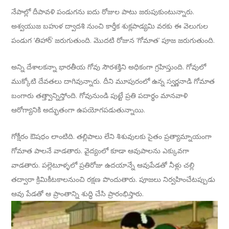
నేపాల్లో దీపావళి పండుగను ఐదు రోజుల పాటు జరుపుకుంటున్నారు.
అశ్వయుజ బహుళ ద్వాదశి నుంచి కార్తీక శుక్లపాడ్యమి వరకు ఈ వెలుగుల
పండుగ ‘తిహార్’ జరుగుతుంది. మొదటి రోజున ‘గోమాత’ పూజ జరుగుతుంది.
అన్ని దేశాలకన్నా భారతీయ గోవు సౌరశక్తిని అధికంగా గ్రహిస్తుంది. గోవులో
ముక్కోటి దేవతలు దాగివున్నారు. దీని మూపురంలో ఉన్న స్వర్ణనాడి గోమాత
బంగారు తత్త్వాన్నిస్తోంది. గోవునుండి పుట్టే ప్రతి పదార్థం మానవాళి
ఆరోగ్యానికి అద్భుతంగా ఉపయోగపడుతున్నాయి.
గోక్షీరం ఔషధం లాంటిది. తల్లిపాలు లేని శిశువులకు సైతం ప్రత్యామ్నాయంగా
గోమాత పాలనే వాడతారు. వైద్యంలో కూడా ఆవుపాలను ఎక్కువగా
వాడతారు. పల్లెటూళ్ళలో ప్రతిరోజు ఉదయాన్నే ఆవుపేడతో నీళ్లు చల్లి
తద్వారా క్రిమికీటకాలనుంచి రక్షణ పొందుతారు. పూజలు నిర్వహించేటప్పుడు
ఆవు పేడతో ఆ ప్రాంతాన్ని శుద్ధి చేసి ప్రారంభిస్తారు.