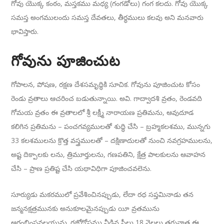
గోవు యొక్క కంఠం, మస్తకము మధ్య (గంగడోలు) గంగ కలదు. గోవు యొక్క
సమస్త అంగములందు సమస్త దేవతలు, తీర్ధములు కలవు అని మనవారు
భావిస్తారు.
గోవును పూజించుట
గోపాలన, పోషణ, రక్షణ దేశసమృద్ధికి సూచిక. గోవును పూజించుట కోసం
రెండు వ్రతాలు ఆచరించ బడుతున్నాయి. అవి. గాద్వాదశి వ్రతం, రెండవది
గోమయ వ్రతం ఈ వ్రతాలలో శ్రీ లక్ష్మీ నారాయణ ప్రతిమను, ఆవుదూడ
కలిగిన ప్రతిమను – పంచగవ్యములతో శుద్ధి చేసి – బ్రహ్మకలశము, మున్నగు
33 కలశములను క్రొత్త వస్త్రములతో – దక్షిణాదులతో నుంచి నవగ్రహములను,
అష్ట దిక్పాలకు లను, త్రిమూర్తులను, గణపతిని, క్షేత్ర పాలకులను ఆవాహన
చేసి – ప్రాణ ప్రతిష్ట చేసి యథావిధిగా పూజించవలెను.
సూర్యుడు మకరములో ప్రవేశించినప్పుడు, లేదా రధ సప్తమినాడు తన
జన్మనక్షత్రమునకు అనుకూలమైనప్పుడు యీ వ్రతమును
ఆరంభింపవలయును. రజోదోషము వీడిన స్త్రీలు 18 నెలలు తరువాత ఈ