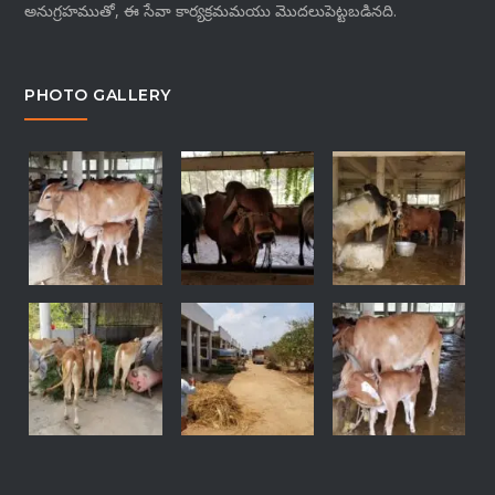
అనుగ్రహముతో, ఈ సేవా కార్యక్రమమయు మొదలుపెట్టబడినది.
PHOTO GALLERY