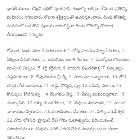
భారతీయులు గోవుని భక్తితో పూజిస్తారు. శుభాన్ని ఆశిస్తూ గోమాత వ్రతాన్ని
మహిళలు సోమవారం రోజున శక్తిశ్రద్ధలతో ఆచరిస్తూంటారు. రెండు కోరికల్ని
మనసులో అనుకొని పూజను ఆరంభిస్తే ఆ రెండు కోరికల్ని గోమాత
తీరుస్తుందని నమ్మకం.
గోమాత నందు సకల దేవతలు కలరు 1. గోవు పాదము పితృదేవతలు, 2.
పిక్కలు పిడుగంటలు, 3. అడుగులు ఆకాశ గంగలు, 4. ముక్కోలు కొలుకులు
ముచ్చిన చిప్పలు, 5. కర్రి కర్రేనుగ, 6. పొడుగు పుండరీకాక్ష, 7. సన్నుకట్టు
సప్తసాగరాలు, 8. గోపుమయం శ్రీలక్ష్మీ, 9. పాలు పంచామృతాలు, 10. తోక
తొంబై కోటి ఋషులు, 11. బొడ్డు పొన్నపువ్వు, 12. కడుపు కైలాసం, 13.
కొమ్ములు కోటిగుళ్ళు, 14. మొగము దెష్ట, 15. వెన్ను యమధర్మరాజు, 16.
ముక్కుసిరి, 17. కళ్ళు కలువరేకులు, 18. చెవులు శంకనాదం, 19. నాలుక
నారాయణ స్వరూపం, 20. దంతములు, దేవతలు, 21. పళ్ళు పరమేశ్వరి,
22. నోరు లోకనిధి. ప్రొద్దుటే లేచి గోవు మహాత్మ్యము పఠించుకుంటే
సకలపాపములు పోవును. ఎరిగీ ఎరగక చేసిన పాపము అంతా కూడా
పరిహారము.