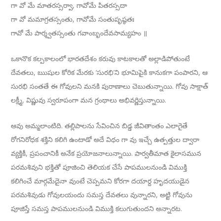
గా వో మే మాతరస్సర్వా, గావోమే పితరస్సదా
గా వో మమాగ్రతస్సంతు, గావోమే సంతుపృష్ఠతః
గావో మే పార్శ్వతస్సంతు గవాంబృందేవసామ్యహం ॥
ఒకానొక కల్పకాలంలో భారతదేశం కరువు కాటకాలతో అల్లాడిపోతుంటే
దేవతలు, ఋషుల కోరిక మేరకు ‘సురభి’ని భూమిపైకి కానుకగా పంపారని, ఆ
సురభి సంతతే ఈ గోవులని మనకి పురాణాలు చెబుతున్నాయి. గోవు సాక్షాత్
లక్ష్మీ, విష్ణువు స్వరూపంగా మన గ్రంథాలు అభివర్ణిస్తున్నాయి.
ఆవు అమ్మలాంటిది. తల్లిపాలను సేవించిన బిడ్డ జీవితాంతం ఎలాగైతే
రోగనిరోధక శక్తిని కలిగి ఉంటాడో అదే విధం గా వు ఇచ్చే ఉత్పత్తుల ద్వారా
వ్యక్తికీ, ప్రపంచానికీ అనేక ప్రయోజనాలున్నాయి. పార్వతీమాత కైలాసమున
పరమశివుని భక్తితో పూజించి తెలియక చేసే పాపములనుండి విముక్తి
కలిగించే మార్గమేదైనా వుంటే చెప్పమని కోరగా దయార్ద హృదయుడైన
పరమశివుడు గోవులయందు సమస్త దేవతలు వున్నారని, అట్టి గోవును
పూజిస్తే సమస్త పాపములనుండి విముక్తి కలుగుతుందని అన్నారట.