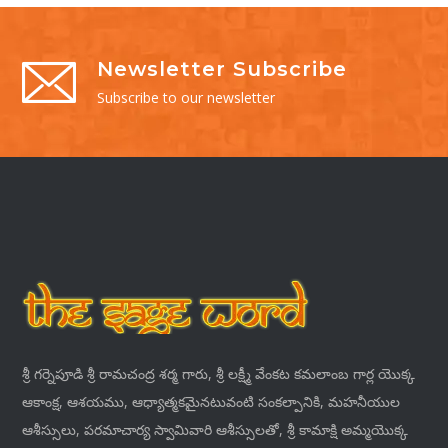
Newsletter Subscribe
Subscribe to our newsletter
శ్రీ గర్నెపూడి శ్రీ రామచంద్ర శర్మ గారు, శ్రీ లక్ష్మీ వేంకట కమలాంబ గార్ల యొక్క
ఆకాంక్ష, ఆశయము, ఆధ్యాత్మకమైనటువంటి సంకల్పానికి, మహనీయుల
ఆశీస్సులు, పరమాచార్య స్వామివారి ఆశీస్సులతో, శ్రీ కామాక్షి అమ్మయొక్క