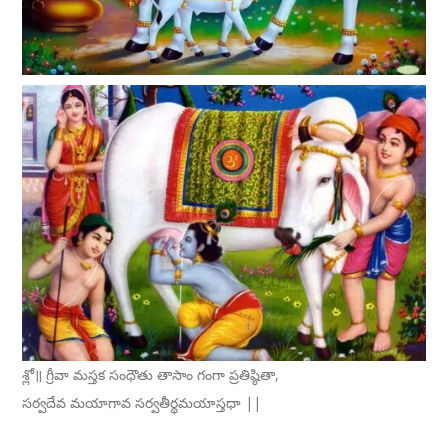
శ్లో॥ గ్రీవా మస్తక సంధౌతు తాసాం గంగా ప్రతిష్ఠితా,
సర్వదేవ మయాగావ సర్వతీర్థమయాస్తధా ||