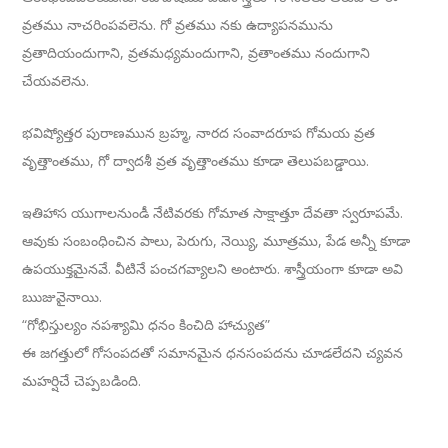
వ్రతము నాచరింపవలెను. గో వ్రతము నకు ఉద్యాపనమును
వ్రతాదియందుగాని, వ్రతమధ్యమందుగాని, వ్రతాంతము నందుగాని
చేయవలెను.
భవిష్యోత్తర పురాణమున బ్రహ్మ, నారద సంవాదరూప గోమయ వ్రత
వృత్తాంతము, గో ద్వాదశీ వ్రత వృత్తాంతము కూడా తెలుపబడ్డాయి.
ఇతిహాస యుగాలనుండీ నేటివరకు గోమాత సాక్షాత్తూ దేవతా స్వరూపమే.
ఆవుకు సంబంధించిన పాలు, పెరుగు, నెయ్యి, మూత్రము, పేడ అన్నీ కూడా
ఉపయుక్తమైనవే. వీటినే పంచగవ్యాలని అంటారు. శాస్త్రీయంగా కూడా అవి
ఋజువైనాయి.
“గోభిస్తుల్యం నపశ్యామి ధనం కించిది హాచ్యుత”
ఈ జగత్తులో గోసంపదతో సమానమైన ధనసంపదను చూడలేదని చ్యవన
మహర్షిచే చెప్పబడింది.