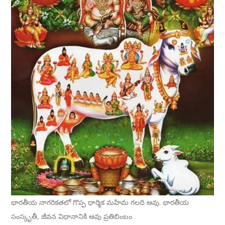
భారతీయ నాగరికతలో గొప్ప ధార్మిక మహిమ గలది ఆవు. భారతీయ
సంస్కృతీ, జీవన విధానానికి ఆవు ప్రతిబింబం.